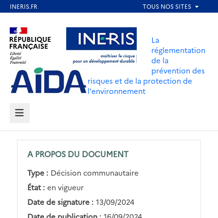
Aller
au
Aller au contenu
Aller au menu
contenu
La
principal
réglementation
de la
Aller au pied de page
prévention des
risques et de la protection de
l'environnement
MENU
A PROPOS DU DOCUMENT
Type :
Décision communautaire
État :
en vigueur
Date de signature :
13/09/2024
Date de publication :
16/09/2024