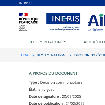
Aller
au
Aller au contenu
Aller au menu
Aller au p
contenu
principal
La réglement
RÉGLEMENTATION
AIDE RÉGLE
AIDA
REGLEMENTATION
DÉCISION D’EXÉCUT
A PROPOS DU DOCUMENT
Type :
Décision communautaire
État :
en vigueur
Date de signature :
20/02/2025
Date de publication :
24/02/2025