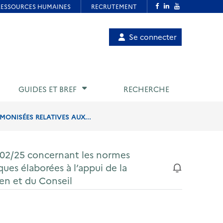
Menu
Se connecter
de
compte
utilisateur
GUIDES ET BREF
RECHERCHE
ONISÉES RELATIVES AUX...
/02/25 concernant les normes
ues élaborées à l’appui de la
en et du Conseil