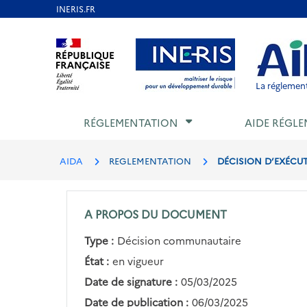
Aller
au
Aller au contenu
Aller au menu
Aller au p
contenu
principal
La réglement
RÉGLEMENTATION
AIDE RÉGLE
AIDA
REGLEMENTATION
DÉCISION D’EXÉCUT
A PROPOS DU DOCUMENT
Type :
Décision communautaire
État :
en vigueur
Date de signature :
05/03/2025
Date de publication :
06/03/2025