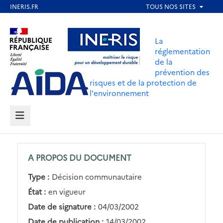
Aller
au
Aller au contenu
Aller au menu
contenu
La
principal
réglementation
de la
Aller au pied de page
prévention des
risques et de la protection de
l'environnement
MENU
A PROPOS DU DOCUMENT
Type :
Décision communautaire
État :
en vigueur
Date de signature :
04/03/2002
Date de publication :
14/03/2002