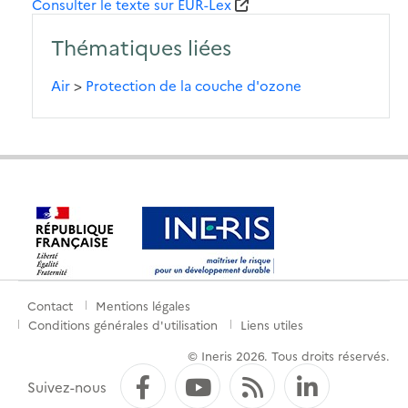
Consulter le texte sur EUR-Lex
Thématiques liées
Air
>
Protection de la couche d'ozone
Contact
Mentions légales
Menu
Conditions générales d'utilisation
Liens utiles
de
© Ineris 2026. Tous droits réservés.
pied
Facebook
YouTube
Flux RSS
LinkedI
Suivez-nous