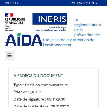
Aller
au
Aller au contenu
Aller au menu
contenu
La
principal
réglementation
de la
Aller au pied de page
prévention des
risques et de la protection de
l'environnement
MENU
A PROPOS DU DOCUMENT
Type :
Décision communautaire
État :
en vigueur
Date de signature :
08/11/2010
Date de publication :
09/11/2010