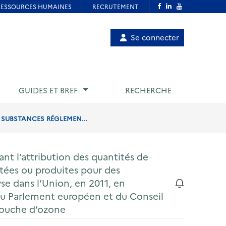
Menu
Se connecter
de
compte
utilisateur
GUIDES ET BREF
RECHERCHE
E SUBSTANCES RÉGLEMEN...
nt l’attribution des quantités de
tées ou produites pour des
lyse dans l’Union, en 2011, en
du Parlement européen et du Conseil
 couche d’ozone