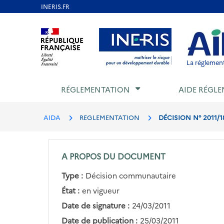
Aller
au
Aller au contenu
Aller au menu
Aller au p
contenu
principal
La réglement
RÉGLEMENTATION
AIDE RÉGLE
AIDA
REGLEMENTATION
DÉCISION N° 2011/
A PROPOS DU DOCUMENT
Type :
Décision communautaire
État :
en vigueur
Date de signature :
24/03/2011
Date de publication :
25/03/2011