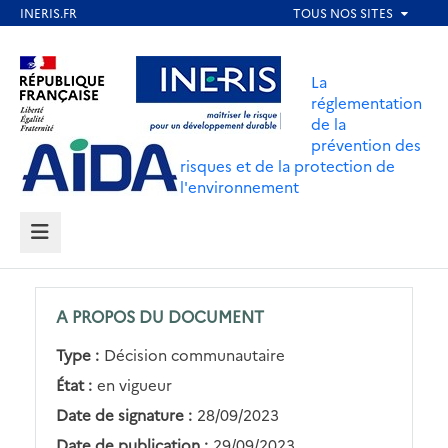
Aller
au
Aller au contenu
Aller au menu
contenu
La
principal
réglementation
de la
Aller au pied de page
prévention des
risques et de la protection de
l'environnement
MENU
A PROPOS DU DOCUMENT
Type :
Décision communautaire
État :
en vigueur
Date de signature :
28/09/2023
Date de publication :
29/09/2023