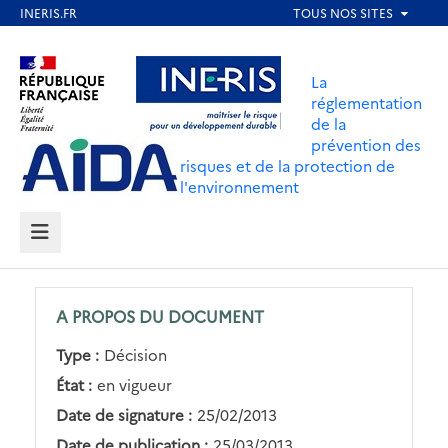
Aller
au
Aller au contenu
Aller au menu
contenu
La
principal
réglementation
de la
Aller au pied de page
prévention des
risques et de la protection de
l'environnement
MENU
A PROPOS DU DOCUMENT
Type :
Décision
État :
en vigueur
Date de signature :
25/02/2013
Date de publication :
25/03/2013