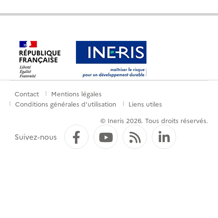
Contact
Mentions légales
Menu
Conditions générales d'utilisation
Liens utiles
de
© Ineris 2026. Tous droits réservés.
pied
Facebook
YouTube
Flux RSS
LinkedI
Suivez-nous
de
page