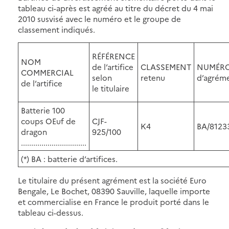
tableau ci-après est agréé au titre du décret du 4 mai
2010 susvisé avec le numéro et le groupe de
classement indiqués.
RÉFÉRENCE
NOM
de l’artifice
CLASSEMENT
NUMÉR
COMMERCIAL
selon
retenu
d’agréme
de l’artifice
le titulaire
Batterie 100
coups OEuf de
CJF-
K4
BA/8123
dragon
925/100
................................
(*) BA : batterie d’artifices.
Le titulaire du présent agrément est la société Euro
Bengale, Le Bochet, 08390 Sauville, laquelle importe
et commercialise en France le produit porté dans le
tableau ci-dessus.