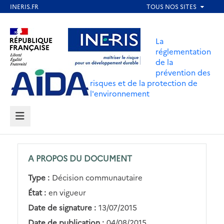
Aller
au
Aller au contenu
Aller au menu
contenu
La
principal
réglementation
de la
Aller au pied de page
prévention des
risques et de la protection de
l'environnement
MENU
A PROPOS DU DOCUMENT
Type :
Décision communautaire
État :
en vigueur
Date de signature :
13/07/2015
Date de publication :
04/08/2015