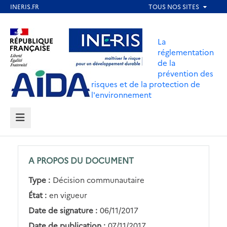
Aller
au
Aller au contenu
Aller au menu
contenu
La
principal
réglementation
de la
Aller au pied de page
prévention des
risques et de la protection de
l'environnement
MENU
A PROPOS DU DOCUMENT
Type :
Décision communautaire
État :
en vigueur
Date de signature :
06/11/2017
Date de publication :
07/11/2017