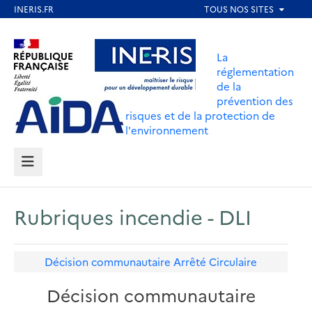
Aller
au
Aller au contenu
Aller au menu
contenu
La
principal
réglementation
de la
Aller au pied de page
prévention des
risques et de la protection de
l'environnement
MENU
Rubriques incendie - DLI
Décision communautaire
Arrêté
Circulaire
Décision communautaire