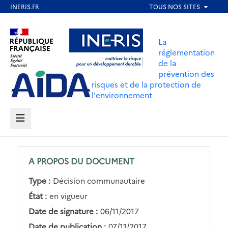
Aller
au
Aller au contenu
Aller au menu
contenu
La
principal
réglementation
de la
Aller au pied de page
prévention des
risques et de la protection de
l'environnement
MENU
A PROPOS DU DOCUMENT
Type :
Décision communautaire
État :
en vigueur
Date de signature :
06/11/2017
Date de publication :
07/11/2017