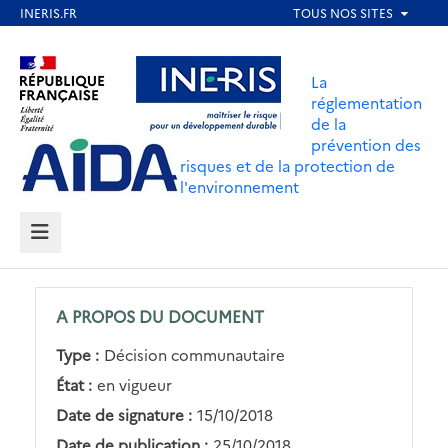
Aller
au
Aller au contenu
Aller au menu
contenu
La
principal
réglementation
de la
Aller au pied de page
prévention des
risques et de la protection de
l'environnement
MENU
A PROPOS DU DOCUMENT
Type :
Décision communautaire
État :
en vigueur
Date de signature :
15/10/2018
Date de publication :
25/10/2018