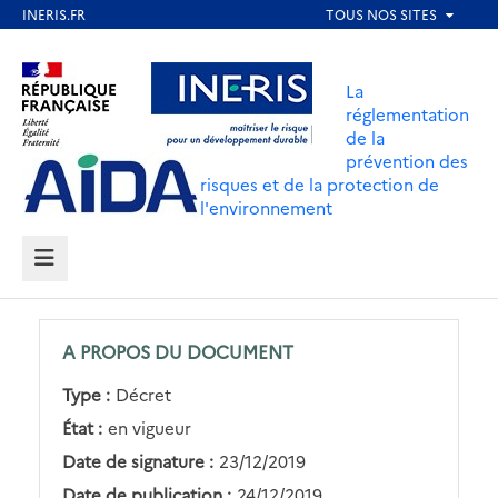
Aller
au
Aller au contenu
Aller au menu
contenu
La
principal
réglementation
de la
Aller au pied de page
prévention des
risques et de la protection de
l'environnement
MENU
A PROPOS DU DOCUMENT
Type :
Décret
État :
en vigueur
Date de signature :
23/12/2019
Date de publication :
24/12/2019