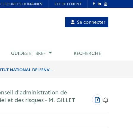
Menu
Se connecter
de
compte
utilisateur
GUIDES ET BREF
RECHERCHE
TUT NATIONAL DE L'ENV...
nseil d'administration de
Télécharger
iel et des risques - M. GILLET
au
format
PDF