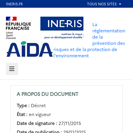
Aller
au
Aller au contenu
Aller au menu
contenu
La
principal
réglementation
de la
Aller au pied de page
prévention des
risques et de la protection de
l'environnement
MENU
A PROPOS DU DOCUMENT
Type :
Décret
État :
en vigueur
Date de signature :
27/11/2015
Date de publication :
29/11/2015