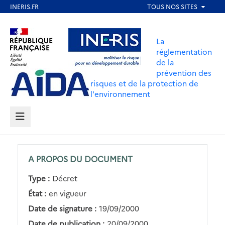
Aller
au
Aller au contenu
Aller au menu
contenu
La
principal
réglementation
de la
Aller au pied de page
prévention des
risques et de la protection de
l'environnement
MENU
A PROPOS DU DOCUMENT
Type :
Décret
État :
en vigueur
Date de signature :
19/09/2000
Date de publication :
20/09/2000