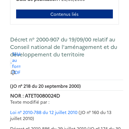
Contenus liés
Décret n° 2000-907 du 19/09/00 relatif au
Conseil national de l'aménagement et du
développement du territoire
Télécharger
au
format
PDF
(JO n° 218 du 20 septembre 2000)
NOR : ATET0080024D
Texte modifié par :
Loi n° 2010-788 du 12 juillet 2010
(JO n° 160 du 13
juillet 2010)
Décret n° 2010-886 du 29 juillet 2010 (JO n° 174 du 30