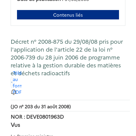
Contenus liés
Décret n° 2008-875 du 29/08/08 pris pour
l'application de l'article 22 de la loi n°
2006-739 du 28 juin 2006 de programme
relative à la gestion durable des matières
et déchets radioactifs
Télécharger
au
format
PDF
(JO n° 203 du 31 août 2008)
NOR : DEVE0801963D
Vus