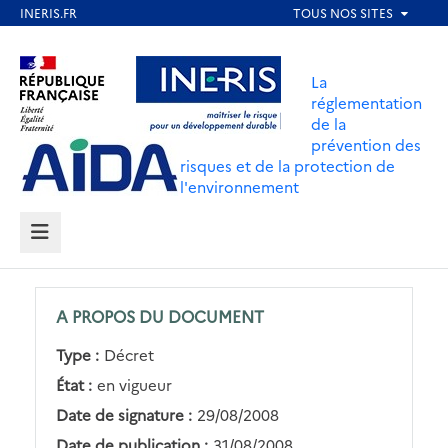
Aller
au
Aller au contenu
Aller au menu
contenu
La
principal
réglementation
de la
Aller au pied de page
prévention des
risques et de la protection de
l'environnement
MENU
A PROPOS DU DOCUMENT
Type :
Décret
État :
en vigueur
Date de signature :
29/08/2008
Date de publication :
31/08/2008