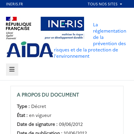
Aller
au
Aller au contenu
Aller au menu
contenu
La
principal
réglementation
de la
Aller au pied de page
prévention des
risques et de la protection de
l'environnement
MENU
A PROPOS DU DOCUMENT
Type :
Décret
État :
en vigueur
Date de signature :
09/06/2012
Date de publication :
10/06/2012