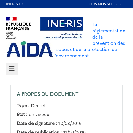
Aller
au
Aller au contenu
Aller au menu
contenu
La
principal
réglementation
de la
Aller au pied de page
prévention des
risques et de la protection de
l'environnement
MENU
A PROPOS DU DOCUMENT
Type :
Décret
État :
en vigueur
Date de signature :
10/03/2016
Date de publication :
11/03/2016