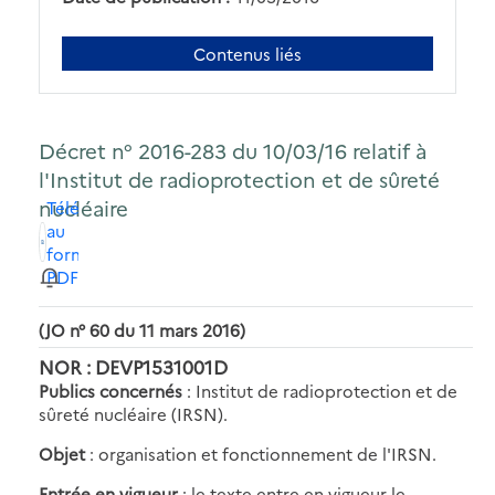
Contenus liés
Décret n° 2016-283 du 10/03/16 relatif à
l'Institut de radioprotection et de sûreté
nucléaire
Télécharger
au
format
PDF
(JO n° 60 du 11 mars 2016)
NOR : DEVP1531001D
Publics concernés
: Institut de radioprotection et de
sûreté nucléaire (IRSN).
Objet
: organisation et fonctionnement de l'IRSN.
Entrée en vigueur
: le texte entre en vigueur le