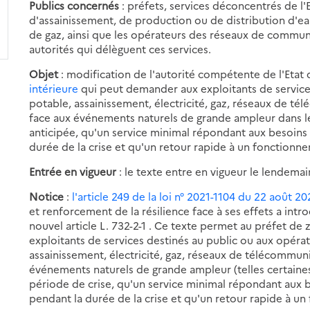
Publics concernés
: préfets, services déconcentrés de l'E
d'assainissement, de production ou de distribution d'e
de gaz, ainsi que les opérateurs des réseaux de communi
autorités qui délèguent ces services.
Objet
: modification de l'autorité compétente de l'Etat d
intérieure
qui peut demander aux exploitants de services
potable, assainissement, électricité, gaz, réseaux de tél
face aux événements naturels de grande ampleur dans le 
anticipée, qu'un service minimal répondant aux besoins 
durée de la crise et qu'un retour rapide à un fonctionne
Entrée en vigueur
: le texte entre en vigueur le lendemai
Notice
:
l'article 249 de la loi n° 2021-1104 du 22 août 20
et renforcement de la résilience face à ses effets a intr
nouvel article L. 732-2-1 . Ce texte permet au préfet d
exploitants de services destinés au public ou aux opérat
assainissement, électricité, gaz, réseaux de télécommunic
événements naturels de grande ampleur (telles certaines 
période de crise, qu'un service minimal répondant aux b
pendant la durée de la crise et qu'un retour rapide à u