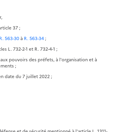
r,
ticle 37 ;
 R. 563-30
à
R. 563-34
;
es L. 732-2-1 et R. 732-4-1 ;
 aux pouvoirs des préfets, à l'organisation et à
ements ;
n date du 7 juillet 2022 ;
e défense et de sécurité mentionné à l'article L. 1311-