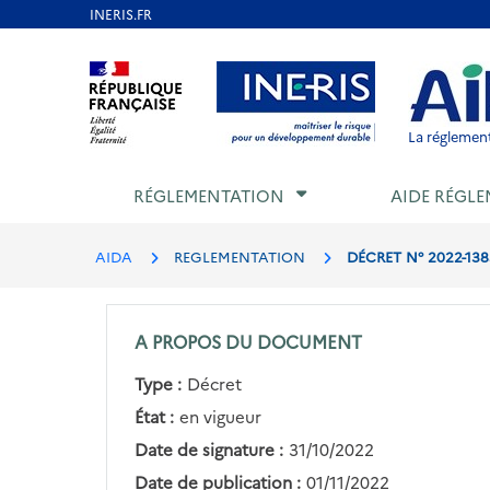
Aller
au
Aller au contenu
Aller au menu
Aller au p
contenu
principal
La réglement
RÉGLEMENTATION
AIDE RÉGLE
AIDA
REGLEMENTATION
DÉCRET N° 2022-138
A PROPOS DU DOCUMENT
Type :
Décret
État :
en vigueur
Date de signature :
31/10/2022
Date de publication :
01/11/2022