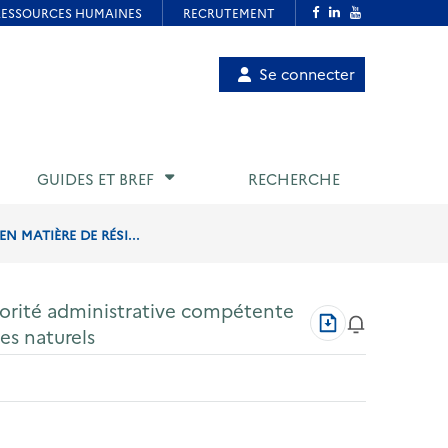
Menu
Se connecter
de
compte
utilisateur
GUIDES ET BREF
RECHERCHE
N MATIÈRE DE RÉSI...
utorité administrative compétente
Télécharger
es naturels
au
format
PDF