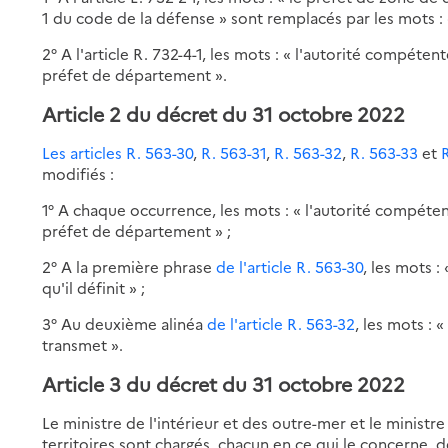
1 du code de la défense » sont remplacés par les mots : 
2° A l'article R. 732-4-1, les mots : « l'autorité compéten
préfet de département ».
Article 2 du décret du 31 octobre 2022
Les articles R. 563-30
,
R. 563-31
,
R. 563-32
,
R. 563-33
et
modifiés :
1° A chaque occurrence, les mots : « l'autorité compétent
préfet de département » ;
2° A la première phrase
de l'article R. 563-30
, les mots :
qu'il définit » ;
3° Au deuxième alinéa
de l'article R. 563-32
, les mots : 
transmet ».
Article 3 du décret du 31 octobre 2022
Le ministre de l'intérieur et des outre-mer et le ministr
territoires sont chargés, chacun en ce qui le concerne, d