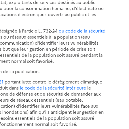
tat, exploitants de services destinés au public
au pour la consommation humaine, d'électricité ou
cations électroniques ouverts au public et les
ésignée à l'article L. 732-2-1
du code de la sécurité
 ou réseaux essentiels à la population (eau
écommunication) d'identifier leurs vulnérabilités
but que leur gestion en période de crise soit
essentiels de la population soit assuré pendant la
ment normal soit favorisé.
n de sa publication.
21
portant lutte contre le dérèglement climatique
oduit dans
le code de la sécurité intérieure
le
e zone de défense et de sécurité de demander aux
eurs de réseaux essentiels (eau potable,
ation) d'identifier leurs vulnérabilités face aux
inondations) afin qu'ils anticipent leur gestion en
esoins essentiels de la population soit assuré
n fonctionnement normal soit favorisé.