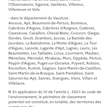
l'Observatoire, Sigonce, Vachères, Villemus,
Villeneuve et Volx.
- dans le département du Vaucluse :
Ansouis, Apt, Beaumont-de-Pertuis, Bonnieux,
Cabrières d'Aigues, Cabrières d'Avignon, Cadenet,
Caseneuve, Cavaillon, Cheval-Blanc, Cucuron, Gargas,
Gordes, Goult, Grambois, Joucas, La Bastide-des-
Jourdans, La Bastidonne, La Motte d'Aigues, La Tour
d'Aigues, Lacoste, Lagarde d'Apt, Lagnes, Lauris, Les
Beaumettes, Les Taillades, Lioux, Lourmarin, Maubec,
Ménerbes, Mérindol, Mirabeau, Murs, Oppède, Pertuis,
Peypin d'Aigues, Puget-sur-Durance, Puyvert, Robion,
Roussillon, Rustrel, Saignon, Saint-Martin-de-Castillon,
Saint-Martin-de-la-Brasque, Saint-Pantaléon, Saint-
Saturnin-les-Apt, Sannes, Sivergues, Viens, Villars et
Villelaure.
II.
En application du IV de l'article L. 333-1 du code de
l'environnement, le périmètre de classement
potentiel est constitué, en totalité, des territoires des
communes de :