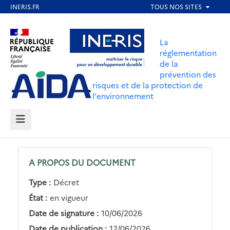
Aller
au
Aller au contenu
Aller au menu
contenu
La
principal
réglementation
de la
Aller au pied de page
prévention des
risques et de la protection de
l'environnement
MENU
A PROPOS DU DOCUMENT
Type :
Décret
État :
en vigueur
Date de signature :
10/06/2026
Date de publication :
12/06/2026