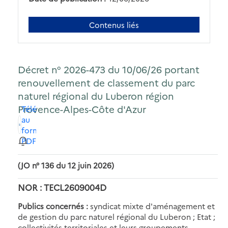
Contenus liés
Décret n° 2026-473 du 10/06/26 portant
renouvellement de classement du parc
naturel régional du Luberon région
Provence-Alpes-Côte d'Azur
Télécharger
au
format
PDF
(JO n° 136 du 12 juin 2026)
NOR : TECL2609004D
Publics concernés :
syndicat mixte d'aménagement et
de gestion du parc naturel régional du Luberon ; Etat ;
collectivités territoriales et leurs groupements.