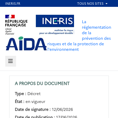
Aller
au
Aller au contenu
Aller au menu
contenu
La
principal
réglementation
de la
Aller au pied de page
prévention des
risques et de la protection de
l'environnement
MENU
A PROPOS DU DOCUMENT
Type :
Décret
État :
en vigueur
Date de signature :
12/06/2026
Date de publication :
17/06/2026