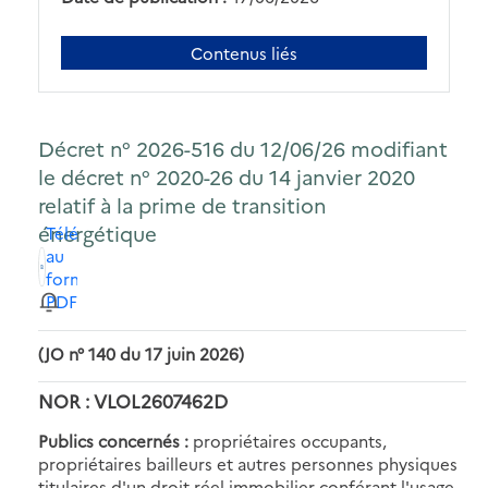
Contenus liés
Décret n° 2026-516 du 12/06/26 modifiant
le décret n° 2020-26 du 14 janvier 2020
relatif à la prime de transition
énergétique
Télécharger
au
format
PDF
(JO n° 140 du 17 juin 2026)
NOR : VLOL2607462D
Publics concernés :
propriétaires occupants,
propriétaires bailleurs et autres personnes physiques
titulaires d'un droit réel immobilier conférant l'usage