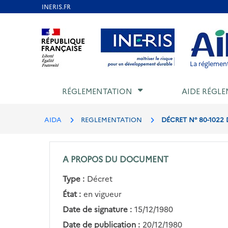
Aller
au
Aller au contenu
Aller au menu
Aller au p
contenu
principal
La réglement
RÉGLEMENTATION
AIDE RÉGLE
AIDA
REGLEMENTATION
DÉCRET N° 80-1022 D
A PROPOS DU DOCUMENT
Type :
Décret
État :
en vigueur
Date de signature :
15/12/1980
Date de publication :
20/12/1980