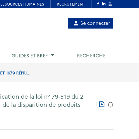
Menu
Se connecter
de
compte
utilisateur
GUIDES ET BREF
RECHERCHE
T 1979 RÉPRI...
ication de la loi n° 79-519 du 2
Télécharger
n de la disparition de produits
au
format
PDF