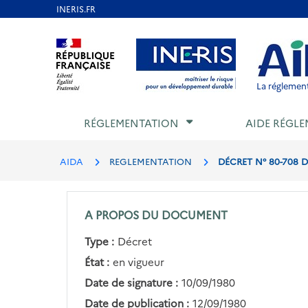
Aller
au
Aller au contenu
Aller au menu
Aller au p
contenu
principal
La réglement
RÉGLEMENTATION
AIDE RÉGLE
AIDA
REGLEMENTATION
DÉCRET N° 80-708 
A PROPOS DU DOCUMENT
Type :
Décret
État :
en vigueur
Date de signature :
10/09/1980
Date de publication :
12/09/1980