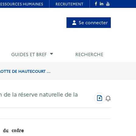
Menu
Se connecter
de
compte
utilisateur
GUIDES ET BREF
RECHERCHE
ROTTE DE HAUTECOURT ...
 de la réserve naturelle de la
Télécharger
au
format
PDF