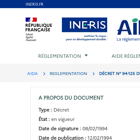
Aller
au
Aller au contenu
Aller au menu
Aller au p
contenu
principal
La réglement
RÉGLEMENTATION
AIDE RÉGLE
AIDA
REGLEMENTATION
DÉCRET N° 94-125 
A PROPOS DU DOCUMENT
Type :
Décret
État :
en vigueur
Date de signature :
08/02/1994
Date de publication :
12/02/1994