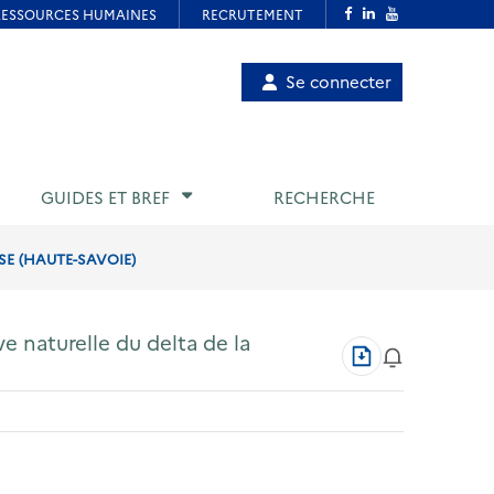
Menu
Se connecter
de
compte
utilisateur
GUIDES ET BREF
RECHERCHE
SE (HAUTE-SAVOIE)
ve naturelle du delta de la
Télécharger
au
format
PDF