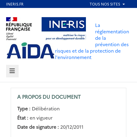
Aller
au
Aller au contenu
Aller au menu
contenu
La
principal
réglementation
de la
Aller au pied de page
prévention des
risques et de la protection de
l'environnement
MENU
A PROPOS DU DOCUMENT
Type :
Délibération
État :
en vigueur
Date de signature :
20/12/2011