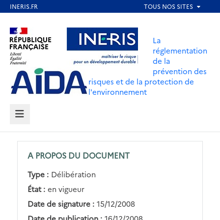
Aller
au
Aller au contenu
Aller au menu
contenu
La
principal
réglementation
de la
Aller au pied de page
prévention des
risques et de la protection de
l'environnement
MENU
A PROPOS DU DOCUMENT
Type :
Délibération
État :
en vigueur
Date de signature :
15/12/2008
Date de publication :
16/12/2008