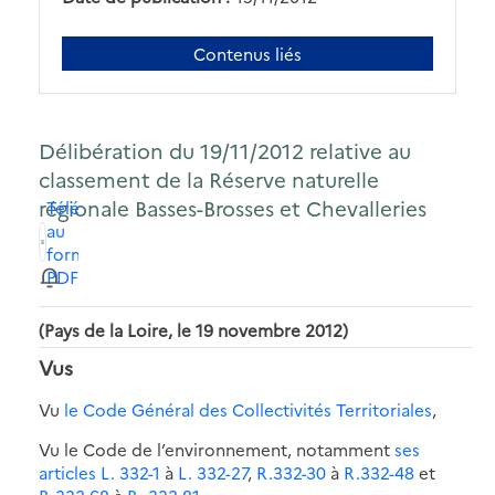
Contenus liés
Délibération du 19/11/2012 relative au
classement de la Réserve naturelle
régionale Basses-Brosses et Chevalleries
Télécharger
au
format
PDF
(Pays de la Loire, le 19 novembre 2012)
Vus
Vu
le Code Général des Collectivités Territoriales
,
Vu le Code de l’environnement, notamment
ses
articles L. 332-1
à
L. 332-27
,
R.332-30
à
R.332-48
et