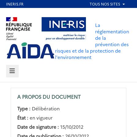
Aller
au
Aller au contenu
Aller au menu
contenu
La
principal
réglementation
de la
Aller au pied de page
prévention des
risques et de la protection de
l'environnement
MENU
A PROPOS DU DOCUMENT
Type :
Délibération
État :
en vigueur
Date de signature :
15/10/2012
Date de publication :
26/10/2012