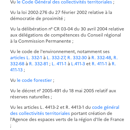
Vu
le Code Général des collectivités territoriales
;
Vu la loi 2002-276 du 27 février 2002 relative à la
démocratie de proximité ;
Vu la délibération n° CR 03-04 du 30 avril 2004 relative
aux délégations de compétences du Conseil régional
à la Commission Permanente ;
Vu le code de l'environnement, notamment ses
articles L. 332-1
à
L. 332-27
,
R. 332-30
à
R. 332-48
,
R.
332-68
à
R. 332-81
;
L. 411-1
à
L.411-3
et
R. 411-1
à
R.
411-13
;
Vu
le code forestier
;
Vu le décret n° 2005-491 du 18 mai 2005 relatif aux
réserves naturelles ;
Vu les articles L. 4413-2 et R. 4413-1 du
code général
des collectivités territoriales
portant création de
l'Agence des espaces verts de la région d'Ile de France
;