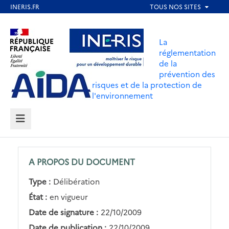
Aller
au
Aller au contenu
Aller au menu
contenu
La
principal
réglementation
de la
Aller au pied de page
prévention des
risques et de la protection de
l'environnement
MENU
A PROPOS DU DOCUMENT
Type :
Délibération
État :
en vigueur
Date de signature :
22/10/2009
Date de publication :
22/10/2009