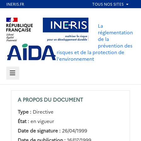
Aller
au
Aller au contenu
Aller au menu
contenu
La
principal
réglementation
de la
Aller au pied de page
prévention des
risques et de la protection de
l'environnement
MENU
A PROPOS DU DOCUMENT
Type :
Directive
État :
en vigueur
Date de signature :
26/04/1999
Date de publication :
16/07/1999