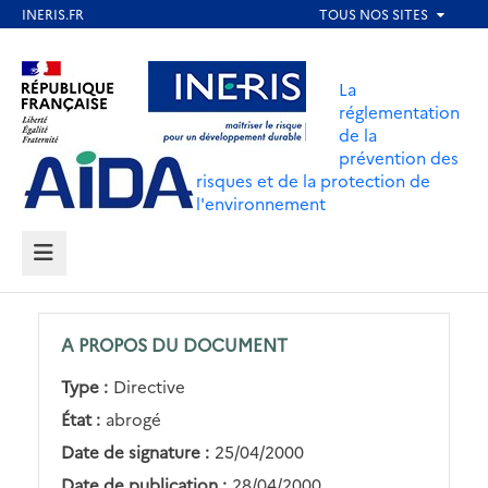
Aller
au
Aller au contenu
Aller au menu
contenu
La
principal
réglementation
de la
Aller au pied de page
prévention des
risques et de la protection de
l'environnement
MENU
A PROPOS DU DOCUMENT
Type :
Directive
État :
abrogé
Date de signature :
25/04/2000
Date de publication :
28/04/2000