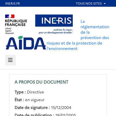
Aller
au
Aller au contenu
Aller au menu
contenu
La
principal
réglementation
de la
Aller au pied de page
prévention des
risques et de la protection de
l'environnement
MENU
A PROPOS DU DOCUMENT
Type :
Directive
État :
en vigueur
Date de signature :
15/12/2004
Date de publication :
26/01/2005