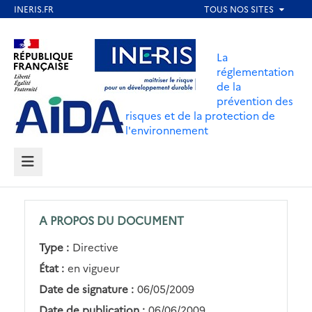
Aller
au
Aller au contenu
Aller au menu
contenu
La
principal
réglementation
de la
Aller au pied de page
prévention des
risques et de la protection de
l'environnement
MENU
A PROPOS DU DOCUMENT
Type :
Directive
État :
en vigueur
Date de signature :
06/05/2009
Date de publication :
06/06/2009