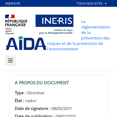
Aller
au
Aller au contenu
Aller au menu
contenu
La
principal
réglementation
de la
Aller au pied de page
prévention des
risques et de la protection de
l'environnement
MENU
A PROPOS DU DOCUMENT
Type :
Directive
État :
caduc
Date de signature :
08/02/2011
Date de publication :
09/02/2011