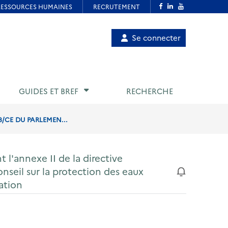
Menu
Se connecter
de
compte
utilisateur
GUIDES ET BREF
RECHERCHE
8/CE DU PARLEMEN...
 l'annexe II de la directive
seil sur la protection des eaux
ration