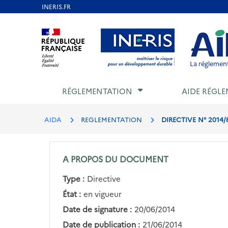
Aller
au
Aller au contenu
Aller au menu
Aller au p
contenu
principal
La réglement
RÉGLEMENTATION
AIDE RÉGLE
AIDA
REGLEMENTATION
DIRECTIVE N° 2014/
A PROPOS DU DOCUMENT
Type :
Directive
État :
en vigueur
Date de signature :
20/06/2014
Date de publication :
21/06/2014