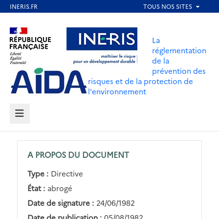
Aller
au
Aller au contenu
Aller au menu
contenu
La
principal
réglementation
de la
Aller au pied de page
prévention des
risques et de la protection de
l'environnement
MENU
A PROPOS DU DOCUMENT
Type :
Directive
État :
abrogé
Date de signature :
24/06/1982
Date de publication :
05/08/1982