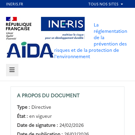
Aller
au
Aller au contenu
Aller au menu
contenu
La
principal
réglementation
de la
Aller au pied de page
prévention des
risques et de la protection de
l'environnement
MENU
A PROPOS DU DOCUMENT
Type :
Directive
État :
en vigueur
Date de signature :
24/02/2026
Date de publication :
26/02/2026