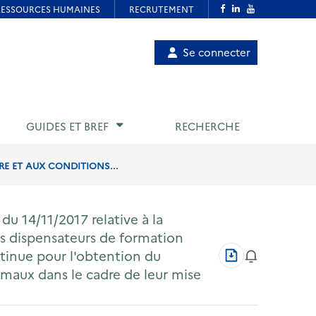
Menu
Se connecter
de
compte
utilisateur
GUIDES ET BREF
RECHERCHE
RE ET AUX CONDITIONS...
u 14/11/2017 relative à la
es dispensateurs de formation
Télécharger
tinue pour l'obtention du
au
maux dans le cadre de leur mise
format
PDF