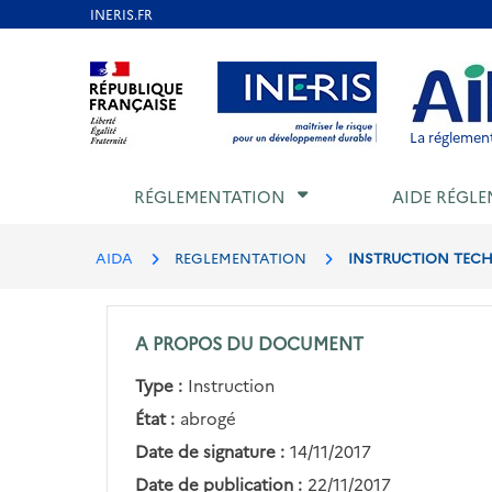
Aller
au
Aller au contenu
Aller au menu
Aller au p
contenu
principal
La réglement
RÉGLEMENTATION
AIDE RÉGLE
AIDA
REGLEMENTATION
INSTRUCTION TECHN
A PROPOS DU DOCUMENT
Type :
Instruction
État :
abrogé
Date de signature :
14/11/2017
Date de publication :
22/11/2017