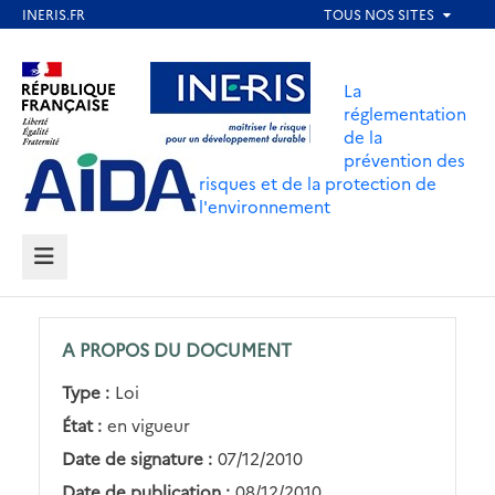
Aller
au
Aller au contenu
Aller au menu
contenu
La
principal
réglementation
de la
Aller au pied de page
prévention des
risques et de la protection de
l'environnement
MENU
A PROPOS DU DOCUMENT
Type :
Loi
État :
en vigueur
Date de signature :
07/12/2010
Date de publication :
08/12/2010