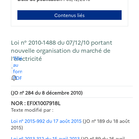
Contenus liés
Loi n° 2010-1488 du 07/12/10 portant
nouvelle organisation du marché de
l’électricité
Télécharger
au
format
PDF
(JO n° 284 du 8 décembre 2010)
NOR : EFIX1007918L
Texte modifié par :
Loi n° 2015-992 du 17 août 2015
(JO n° 189 du 18 août
2015)
Loi n° 2013-312 du 15 avril 2013
(JO n° 89 du 16 avril