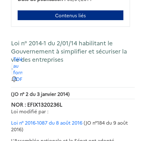
Contenus liés
Loi n° 2014-1 du 2/01/14 habilitant le
Gouvernement à simplifier et sécuriser la
vie des entreprises
Télécharger
au
format
PDF
(JO n° 2 du 3 janvier 2014)
NOR : EFIX1320236L
Loi modifié par :
Loi n° 2016-1087 du 8 août 2016
(JO n°184 du 9 août
2016)
L'Assemblée nationale et le Sénat ont adopté,