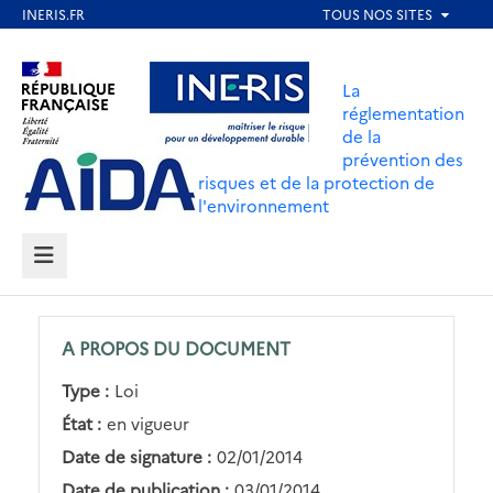
Aller
au
Aller au contenu
Aller au menu
contenu
La
principal
réglementation
de la
Aller au pied de page
prévention des
risques et de la protection de
l'environnement
MENU
A PROPOS DU DOCUMENT
Type :
Loi
État :
en vigueur
Date de signature :
02/01/2014
Date de publication :
03/01/2014