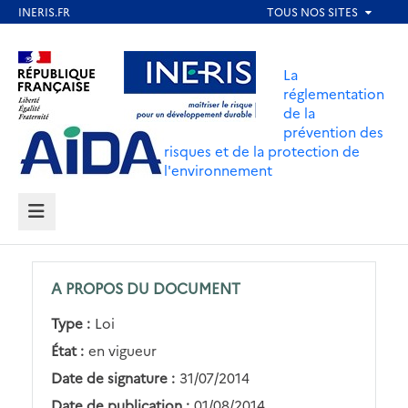
Aller
au
Aller au contenu
Aller au menu
contenu
La
principal
réglementation
de la
Aller au pied de page
prévention des
risques et de la protection de
l'environnement
MENU
A PROPOS DU DOCUMENT
Type :
Loi
État :
en vigueur
Date de signature :
31/07/2014
Date de publication :
01/08/2014