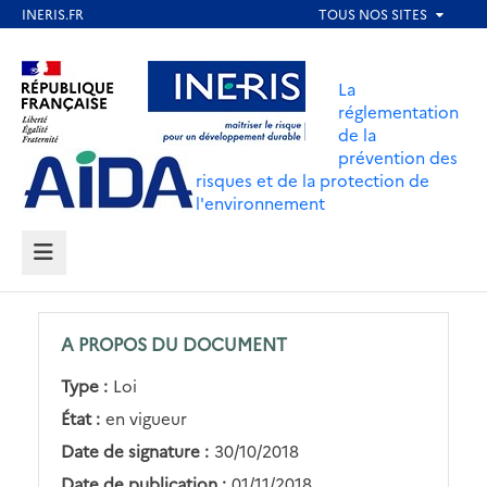
Aller
au
Aller au contenu
Aller au menu
contenu
La
principal
réglementation
de la
Aller au pied de page
prévention des
risques et de la protection de
l'environnement
MENU
A PROPOS DU DOCUMENT
Type :
Loi
État :
en vigueur
Date de signature :
30/10/2018
Date de publication :
01/11/2018