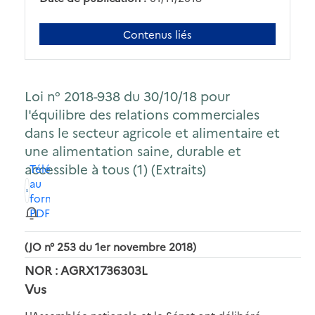
Contenus liés
Loi n° 2018-938 du 30/10/18 pour
l'équilibre des relations commerciales
dans le secteur agricole et alimentaire et
une alimentation saine, durable et
accessible à tous (1) (Extraits)
Télécharger
au
format
PDF
(JO n° 253 du 1er novembre 2018)
NOR : AGRX1736303L
Vus