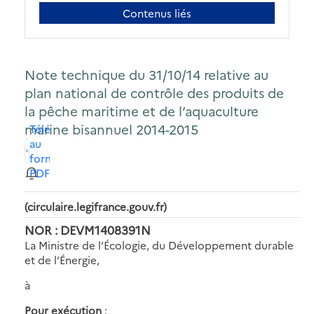
Contenus liés
Note technique du 31/10/14 relative au
plan national de contrôle des produits de
la pêche maritime et de l’aquaculture
marine bisannuel 2014-2015
Télécharger
au
format
PDF
(circulaire.legifrance.gouv.fr)
NOR : DEVM1408391N
La Ministre de l’Écologie, du Développement durable
et de l’Énergie,
à
Pour exécution
: