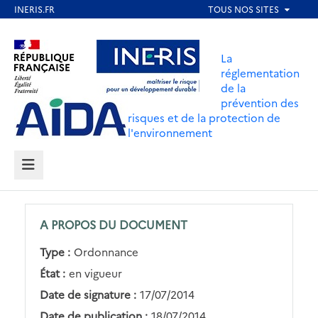
Aller
au
Aller au contenu
Aller au menu
contenu
La
principal
réglementation
de la
Aller au pied de page
prévention des
risques et de la protection de
l'environnement
MENU
A PROPOS DU DOCUMENT
Type :
Ordonnance
État :
en vigueur
Date de signature :
17/07/2014
Date de publication :
18/07/2014