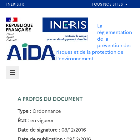
Aller
au
Aller au contenu
Aller au menu
contenu
La
principal
réglementation
de la
Aller au pied de page
prévention des
risques et de la protection de
l'environnement
MENU
A PROPOS DU DOCUMENT
Type :
Ordonnance
État :
en vigueur
Date de signature :
08/12/2016
Date de publication :
09/12/2016