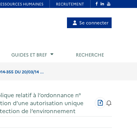
Menu
Se connecter
de
compte
utilisateur
GUIDES ET BREF
RECHERCHE
-355 DU 20/03/14 ...
ique relatif à l’ordonnance n°
Télécharger
ation d’une autorisation unique
au
rotection de l’environnement
format
PDF