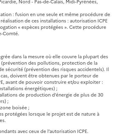
ardie, Nord - Pas-de-Calais, Midi-Pyrénées,
risation : fusion en une seule et même procédure de
éalisation de ces installations : autorisation ICPE
rogation « espèces protégées ». Cette procédure
e-Comté.
égrée dans la mesure où elle couvre la plupart des
 (prévention des pollutions, protection de la
de sécurité (prévention des risques accidentels). Il
s cas, doivent être obtenues par le porteur de
PE, avant de pouvoir construire et/ou exploiter :
nstallations énergétiques) ;
stallations de production d’énergie de plus de 30
s) ;
 zone boisée ;
es protégées lorsque le projet est de nature à
es.
ondants avec ceux de l’autorisation ICPE.