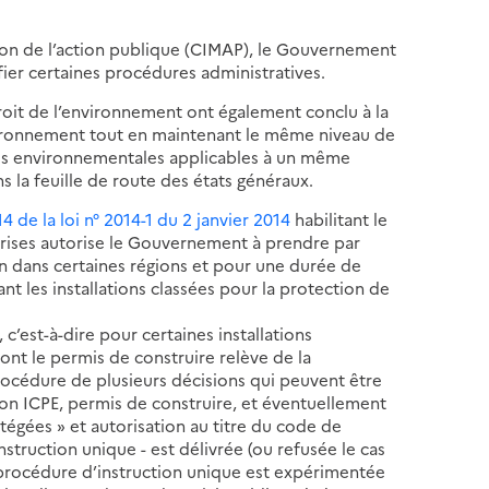
ion de l’action publique (CIMAP), le Gouvernement
fier certaines procédures administratives.
droit de l’environnement ont également conclu à la
nvironnement tout en maintenant le même niveau de
es environnementales applicables à un même
s la feuille de route des états généraux.
 14 de la loi n° 2014-1 du 2 janvier 2014
habilitant le
prises autorise le Gouvernement à prendre par
on dans certaines régions et pour une durée de
nt les installations classées pour la protection de
 c’est-à-dire pour certaines installations
ont le permis de construire relève de la
océdure de plusieurs décisions qui peuvent être
tion ICPE, permis de construire, et éventuellement
égées » et autorisation au titre du code de
instruction unique - est délivrée (ou refusée le cas
 procédure d’instruction unique est expérimentée