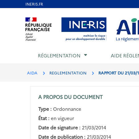
Aller
au
Aller au contenu
Aller au menu
Aller au p
contenu
principal
La réglement
RÉGLEMENTATION
AIDE RÉGLE
AIDA
REGLEMENTATION
RAPPORT DU 21/03/1
A PROPOS DU DOCUMENT
Type :
Ordonnance
État :
en vigueur
Date de signature :
21/03/2014
Date de publication :
21/03/2014