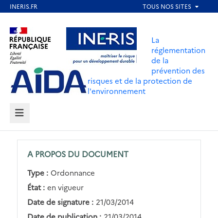
Aller
au
Aller au contenu
Aller au menu
contenu
La
principal
réglementation
de la
Aller au pied de page
prévention des
risques et de la protection de
l'environnement
MENU
A PROPOS DU DOCUMENT
Type :
Ordonnance
État :
en vigueur
Date de signature :
21/03/2014
Date de publication :
21/03/2014