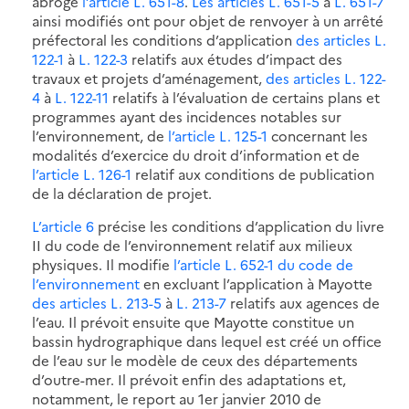
abroge
l’article L. 651-8
.
Les articles L. 651-5
à
L. 651-7
ainsi modifiés ont pour objet de renvoyer à un arrêté
préfectoral les conditions d’application
des articles L.
122-1
à
L. 122-3
relatifs aux études d’impact des
travaux et projets d’aménagement,
des articles L. 122-
4
à
L. 122-11
relatifs à l’évaluation de certains plans et
programmes ayant des incidences notables sur
l’environnement, de
l’article L. 125-1
concernant les
modalités d’exercice du droit d’information et de
l’article L. 126-1
relatif aux conditions de publication
de la déclaration de projet.
L’article 6
précise les conditions d’application du livre
II du code de l’environnement relatif aux milieux
physiques. Il modifie
l’article L. 652-1 du code de
l’environnement
en excluant l’application à Mayotte
des articles L. 213-5
à
L. 213-7
relatifs aux agences de
l’eau. Il prévoit ensuite que Mayotte constitue un
bassin hydrographique dans lequel est créé un office
de l’eau sur le modèle de ceux des départements
d’outre-mer. Il prévoit enfin des adaptations et,
notamment, le report au 1er janvier 2010 de