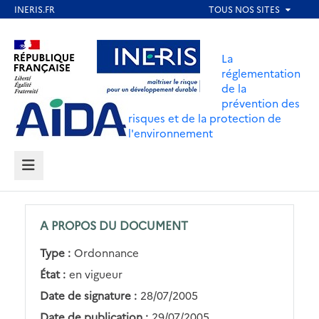
Aller
au
Aller au contenu
Aller au menu
contenu
La
principal
réglementation
de la
Aller au pied de page
prévention des
risques et de la protection de
l'environnement
MENU
A PROPOS DU DOCUMENT
Type :
Ordonnance
État :
en vigueur
Date de signature :
28/07/2005
Date de publication :
29/07/2005