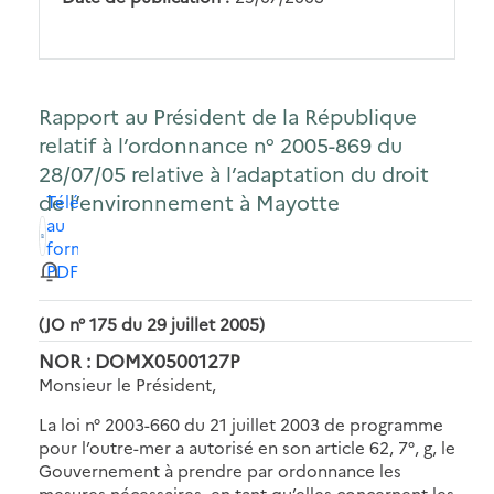
Rapport au Président de la République
relatif à l’ordonnance n° 2005-869 du
28/07/05 relative à l’adaptation du droit
de l’environnement à Mayotte
Télécharger
au
format
PDF
(JO n° 175 du 29 juillet 2005)
NOR : DOMX0500127P
Monsieur le Président,
La loi n° 2003-660 du 21 juillet 2003 de programme
pour l’outre-mer a autorisé en son article 62, 7°, g, le
Gouvernement à prendre par ordonnance les
mesures nécessaires, en tant qu’elles concernent les